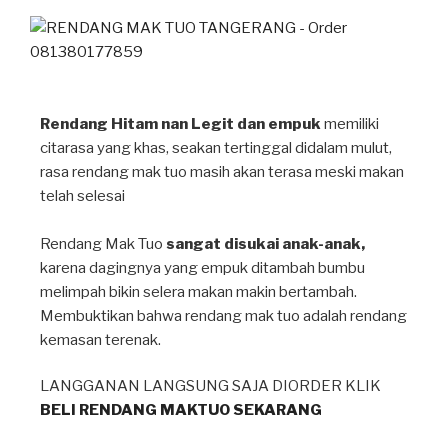
p
m
o
p
o
k
Rendang Hitam nan Legit dan empuk
memiliki
citarasa yang khas, seakan tertinggal didalam mulut,
rasa rendang mak tuo masih akan terasa meski makan
telah selesai⁣
Rendang Mak Tuo
sangat disukai anak-anak,
karena dagingnya yang empuk ditambah bumbu
melimpah bikin selera makan makin bertambah⁣.
Membuktikan bahwa rendang mak tuo adalah rendang
kemasan terenak.
LANGGANAN LANGSUNG SAJA DIORDER KLIK
BELI RENDANG MAKTUO SEKARANG