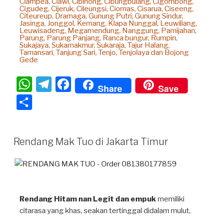
Ciampea, Ciawi, Cibinong, Cibungbulang, Cigombong,
Cigudeg, Cijeruk, Cileungsi, Ciomas, Cisarua, Ciseeng,
Citeureup, Dramaga, Gunung Putri, Gunung Sindur,
Jasinga, Jonggol, Kemang, Klapa Nunggal, Leuwiliang,
Leuwisadeng, Megamendung, Nanggung, Pamijahan,
Parung, Parung Panjang, Ranca bungur, Rumpin,
Sukajaya, Sukamakmur, Sukaraja, Tajur Halang,
Tamansari, Tanjung Sari, Tenjo, Tenjolaya dan Bojong
Gede
W
T
F
Share
Save
h
el
a
S
at
e
c
h
s
gr
e
ar
Rendang Mak Tuo di Jakarta Timur
A
a
b
e
p
m
o
p
o
k
Rendang Hitam nan Legit dan empuk
memiliki
citarasa yang khas, seakan tertinggal didalam mulut,