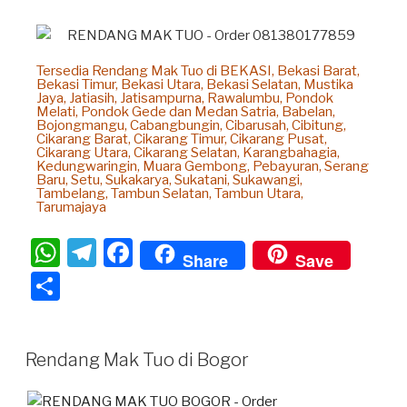
Tersedia Rendang Mak Tuo di BEKASI, Bekasi Barat,
Bekasi Timur, Bekasi Utara, Bekasi Selatan, Mustika
Jaya, Jatiasih, Jatisampurna, Rawalumbu, Pondok
Melati, Pondok Gede dan Medan Satria, Babelan,
Bojongmangu, Cabangbungin, Cibarusah, Cibitung,
Cikarang Barat, Cikarang Timur, Cikarang Pusat,
Cikarang Utara, Cikarang Selatan, Karangbahagia,
Kedungwaringin, Muara Gembong, Pebayuran, Serang
Baru, Setu, Sukakarya, Sukatani, Sukawangi,
Tambelang, Tambun Selatan, Tambun Utara,
Tarumajaya
W
T
F
Share
Save
h
el
a
S
at
e
c
h
s
gr
e
ar
Rendang Mak Tuo di Bogor
A
a
b
e
p
m
o