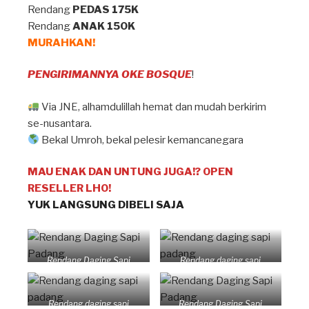
Rendang
PEDAS 175K
Rendang
ANAK 150K
MURAHKAN!
PENGIRIMANNYA OKE BOSQUE
!
Via JNE, alhamdulillah hemat dan mudah berkirim
se-nusantara.
Bekal Umroh, bekal pelesir kemancanegara
MAU ENAK DAN UNTUNG JUGA!? OPEN
RESELLER LHO!
YUK LANGSUNG DIBELI SAJA
Rendang Daging Sapi
Rendang daging sapi
Padang
padang
Rendang daging sapi
Rendang Daging Sapi