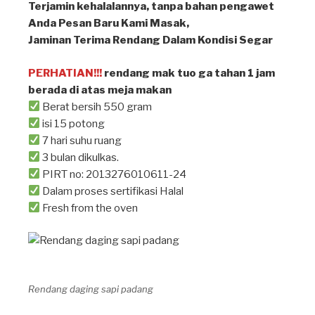
Terjamin kehalalannya, tanpa bahan pengawet⁣
Anda Pesan Baru Kami Masak, ⁣
Jaminan Terima Rendang Dalam Kondisi Segar⁣
PERHATIAN!!!
rendang mak tuo ga tahan 1 jam
berada di atas meja makan ⁣
Berat bersih 550 gram
isi 15 potong
7 hari suhu ruang
3 bulan dikulkas.
PIRT no: 2013276010611-24
Dalam proses sertifikasi Halal
Fresh from the oven
Rendang daging sapi padang