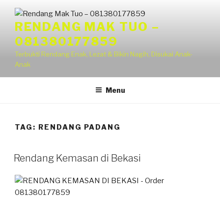
RENDANG MAK TUO –
081380177859
Terbukti Rendang Enak, Lezat & Bikin Nagih, Disukai Anak-
Anak
Menu
TAG:
RENDANG PADANG
Rendang Kemasan di Bekasi