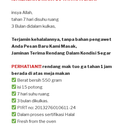
insya Allah⁣,
tahan 7 hari disuhu ruang ⁣
3 Bulan didalam kulkas, ⁣
Terjamin kehalalannya, tanpa bahan pengawet⁣
Anda Pesan Baru Kami Masak, ⁣
Jaminan Terima Rendang Dalam Kondisi Segar⁣
PERHATIAN!!!
rendang mak tuo ga tahan 1 jam
berada di atas meja makan ⁣
Berat bersih 550 gram
isi 15 potong
7 hari suhu ruang
3 bulan dikulkas.
PIRT no: 2013276010611-24
Dalam proses sertifikasi Halal
Fresh from the oven