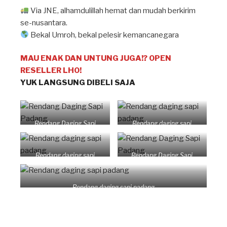
Via JNE, alhamdulillah hemat dan mudah berkirim
se-nusantara.
Bekal Umroh, bekal pelesir kemancanegara
MAU ENAK DAN UNTUNG JUGA!? OPEN
RESELLER LHO!
YUK LANGSUNG DIBELI SAJA
Rendang Daging Sapi
Rendang daging sapi
Padang
padang
Rendang daging sapi
Rendang Daging Sapi
padang
Padang
Rendang daging sapi padang