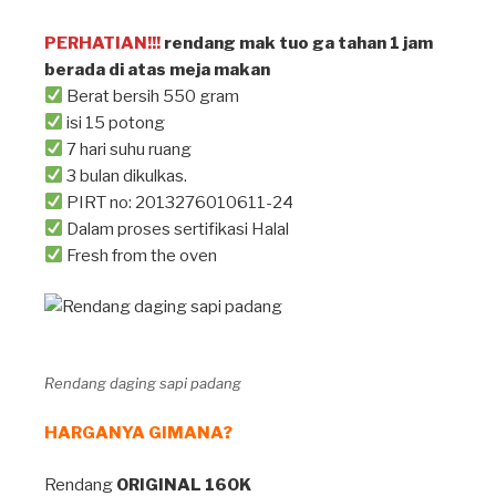
PERHATIAN!!!
rendang mak tuo ga tahan 1 jam
berada di atas meja makan ⁣
Berat bersih 550 gram
isi 15 potong
7 hari suhu ruang
3 bulan dikulkas.
PIRT no: 2013276010611-24
Dalam proses sertifikasi Halal
Fresh from the oven
Rendang daging sapi padang
HARGANYA GIMANA?
Rendang
ORIGINAL 160K