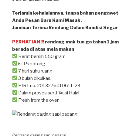
Terjamin kehalalannya, tanpa bahan pengawet⁣
Anda Pesan Baru Kami Masak, ⁣
Jaminan Terima Rendang Dalam Kondisi Segar⁣
PERHATIAN!!!
rendang mak tuo ga tahan 1 jam
berada di atas meja makan ⁣
Berat bersih 550 gram
isi 15 potong
7 hari suhu ruang
3 bulan dikulkas.
PIRT no: 2013276010611-24
Dalam proses sertifikasi Halal
Fresh from the oven
Rendang daging sapi padang