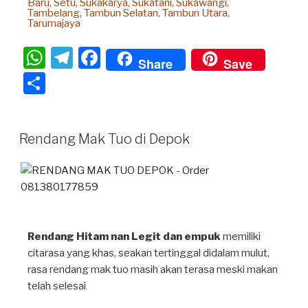
Baru, Setu, Sukakarya, Sukatani, Sukawangi,
Tambelang, Tambun Selatan, Tambun Utara,
Tarumajaya
W
T
F
Share
Save
h
el
a
S
at
e
c
h
s
gr
e
ar
Rendang Mak Tuo di Depok
A
a
b
e
p
m
o
p
o
k
Rendang Hitam nan Legit dan empuk
memiliki
citarasa yang khas, seakan tertinggal didalam mulut,
rasa rendang mak tuo masih akan terasa meski makan
telah selesai⁣