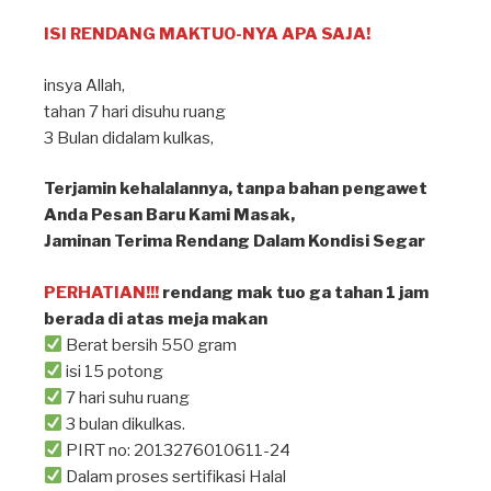
ISI RENDANG MAKTUO-NYA APA SAJA!
insya Allah⁣,
tahan 7 hari disuhu ruang ⁣
3 Bulan didalam kulkas, ⁣
Terjamin kehalalannya, tanpa bahan pengawet⁣
Anda Pesan Baru Kami Masak, ⁣
Jaminan Terima Rendang Dalam Kondisi Segar⁣
PERHATIAN!!!
rendang mak tuo ga tahan 1 jam
berada di atas meja makan ⁣
Berat bersih 550 gram
isi 15 potong
7 hari suhu ruang
3 bulan dikulkas.
PIRT no: 2013276010611-24
Dalam proses sertifikasi Halal