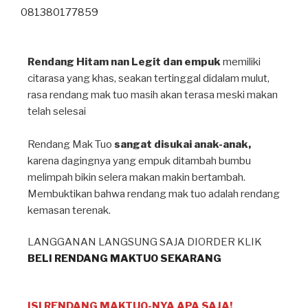
p
o
k
Rendang Hitam nan Legit dan empuk
memiliki
citarasa yang khas, seakan tertinggal didalam mulut,
rasa rendang mak tuo masih akan terasa meski makan
telah selesai⁣
Rendang Mak Tuo
sangat disukai anak-anak,
karena dagingnya yang empuk ditambah bumbu
melimpah bikin selera makan makin bertambah⁣.
Membuktikan bahwa rendang mak tuo adalah rendang
kemasan terenak.
LANGGANAN LANGSUNG SAJA DIORDER KLIK
BELI RENDANG MAKTUO SEKARANG
ISI RENDANG MAKTUO-NYA APA SAJA!