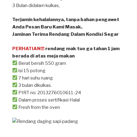
3 Bulan didalam kulkas, ⁣
Terjamin kehalalannya, tanpa bahan pengawet⁣
Anda Pesan Baru Kami Masak, ⁣
Jaminan Terima Rendang Dalam Kondisi Segar⁣
PERHATIAN!!!
rendang mak tuo ga tahan 1 jam
berada di atas meja makan ⁣
Berat bersih 550 gram
isi 15 potong
7 hari suhu ruang
3 bulan dikulkas.
PIRT no: 2013276010611-24
Dalam proses sertifikasi Halal
Fresh from the oven