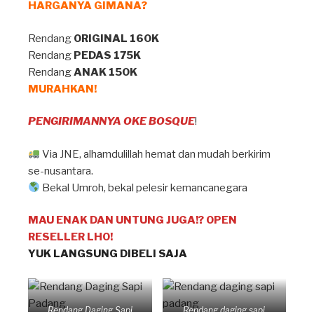
HARGANYA GIMANA?
Rendang
ORIGINAL 160K
Rendang
PEDAS 175K
Rendang
ANAK 150K
MURAHKAN!
PENGIRIMANNYA OKE BOSQUE
!
Via JNE, alhamdulillah hemat dan mudah berkirim
se-nusantara.
Bekal Umroh, bekal pelesir kemancanegara
MAU ENAK DAN UNTUNG JUGA!? OPEN
RESELLER LHO!
YUK LANGSUNG DIBELI SAJA
Rendang Daging Sapi
Rendang daging sapi