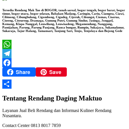
Tersedia Rendang Mak Tuo di BOGOR, tanah sareal, bogor tengah, bogor barat, bogor
timur, bogor utara, bogor selatan, Babakan Madang, Caringin, Cariu, Ciampea, Ciawi,
Cibinong, Cibungbulang, Cigombong, Cigudeg, Cijeruk, Cileungsi, Ciomas, Cisarua,
Ciseeng, Citeureup, Dramaga, Gunung Putri, Gunung Sindur, Jasinga, Jonggol,
Kemang, Klapa Nunggal, Leuwiliang, Leuwisadeng, Megamendung, Nanggung,
Pamijahan, Parung, Parung Panjang, Ranca bungur, Rumpin, Sukajaya, Sukamakmur,
Sukaraja, Tajur Halang, Tamansari, Tanjung Sari, Tenjo, Tenjolaya dan Bojong Gede
WhatsApp
Telegram
Share
Save
Facebook
Share
Tentang Rendang Daging Maktuo
Layanan Jual Beli Rendang dan Informasi Kuliner Rendang
Nusantara.
Contact Center 0813 8017 7859