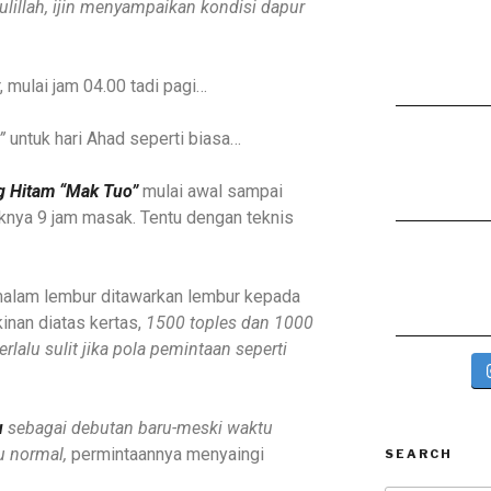
lillah, ijin menyampaikan kondisi dapur
 mulai jam 04.00 tadi pagi…
”
untuk hari Ahad seperti biasa…
g Hitam “Mak Tuo”
mulai awal sampai
aknya 9 jam masak. Tentu dengan teknis
 malam lembur ditawarkan lembur kepada
inan diatas kertas,
1500 toples dan 1000
rlalu sulit jika pola pemintaan seperti
u
sebagai debutan baru-meski waktu
u normal,
permintaannya menyaingi
SEARCH