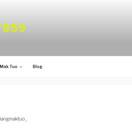
7859
 Mak Tuo
Blog
dangmaktuo_