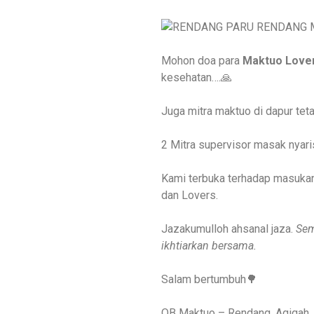
Mohon doa para
Maktuo Love
kesehatan….🙏
Juga mitra maktuo di dapur tet
2 Mitra supervisor masak nyari
Kami terbuka terhadap masukan,
dan Lovers.
Jazakumulloh ahsanal jaza.
Sem
ikhtiarkan bersama.
Salam bertumbuh🌳
OB Maktuo – Rendang, Aqiqah,