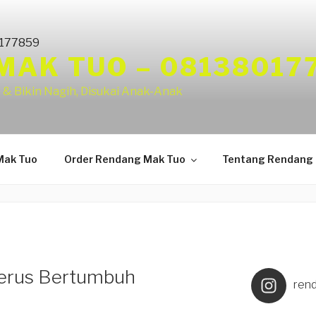
MAK TUO – 08138017
 & Bikin Nagih, Disukai Anak-Anak
Mak Tuo
Order Rendang Mak Tuo
Tentang Rendang
erus Bertumbuh
ren