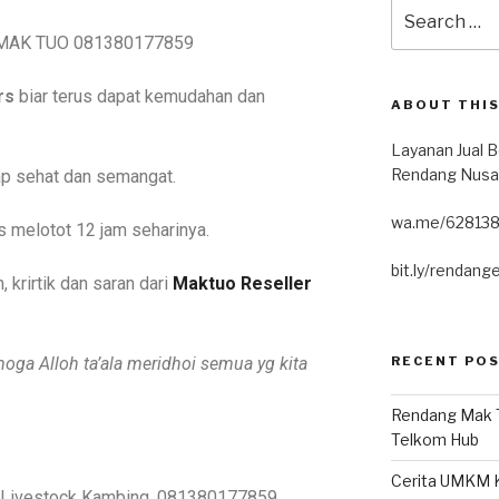
rs
biar terus dapat kemudahan dan
ABOUT THIS
Layanan Jual B
Rendang Nusa
ap sehat dan semangat.
wa.me/62813
s melotot 12 jam seharinya.
bit.ly/rendang
 krirtik dan saran dari
Maktuo Reseller
RECENT PO
oga Alloh ta’ala meridhoi semua yg kita
Rendang Mak 
Telkom Hub
Cerita UMKM K
 Livestock Kambing, 081380177859