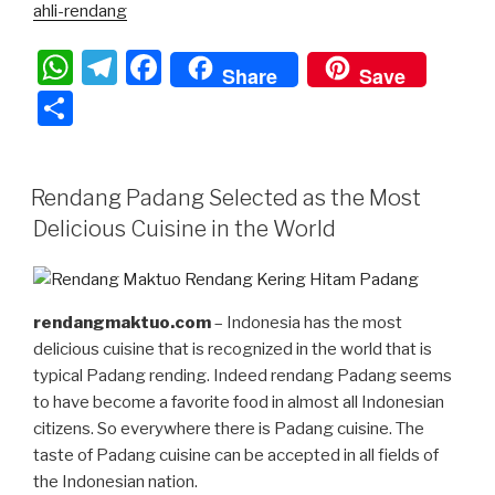
ahli-rendang
W
T
F
Share
Save
h
el
a
S
at
e
c
h
s
gr
e
ar
Rendang Padang Selected as the Most
A
a
b
e
Delicious Cuisine in the World
p
m
o
p
o
k
rendangmaktuo.com
– Indonesia has the most
delicious cuisine that is recognized in the world that is
typical Padang rending. Indeed rendang Padang seems
to have become a favorite food in almost all Indonesian
citizens. So everywhere there is Padang cuisine. The
taste of Padang cuisine can be accepted in all fields of
the Indonesian nation.