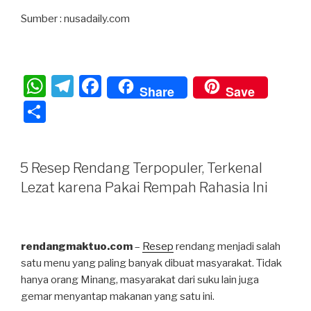
Sumber : nusadaily.com
W
T
F
Share
Save
h
el
a
S
at
e
c
h
s
gr
e
ar
5 Resep Rendang Terpopuler, Terkenal
A
a
b
e
Lezat karena Pakai Rempah Rahasia Ini
p
m
o
p
o
k
rendangmaktuo.com
–
Resep
rendang menjadi salah
satu menu yang paling banyak dibuat masyarakat. Tidak
hanya orang Minang, masyarakat dari suku lain juga
gemar menyantap makanan yang satu ini.