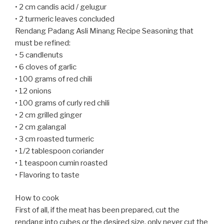
• 2 cm candis acid / gelugur
• 2 turmeric leaves concluded
Rendang Padang Asli Minang Recipe Seasoning that
must be refined:
• 5 candlenuts
• 6 cloves of garlic
• 100 grams of red chili
• 12 onions
• 100 grams of curly red chili
• 2 cm grilled ginger
• 2 cm galangal
• 3 cm roasted turmeric
• 1/2 tablespoon coriander
• 1 teaspoon cumin roasted
• Flavoring to taste
How to cook
First of all, if the meat has been prepared, cut the
rendang into cubes or the desired size, only never cut the