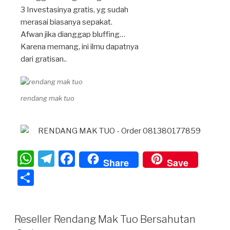
3 Investasinya gratis, yg sudah
merasai biasanya sepakat.
Afwan jika dianggap bluffing…
Karena memang, ini ilmu dapatnya
dari gratisan..
rendang mak tuo
W
T
F
Share
Save
h
el
a
S
at
e
c
h
s
gr
e
ar
Reseller Rendang Mak Tuo Bersahutan
A
a
b
e