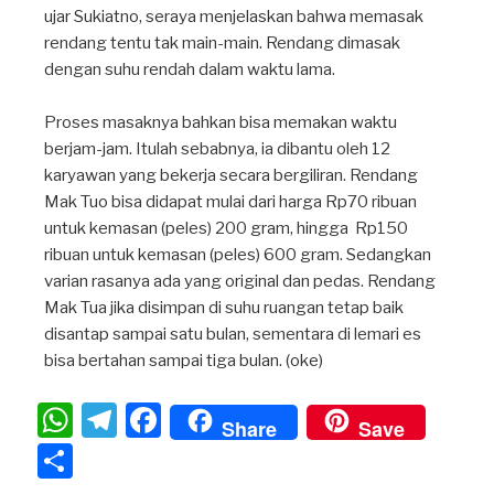
ujar Sukiatno, seraya menjelaskan bahwa memasak
rendang tentu tak main-main. Rendang dimasak
dengan suhu rendah dalam waktu lama.
Proses masaknya bahkan bisa memakan waktu
berjam-jam. Itulah sebabnya, ia dibantu oleh 12
karyawan yang bekerja secara bergiliran. Rendang
Mak Tuo bisa didapat mulai dari harga Rp70 ribuan
untuk kemasan (peles) 200 gram, hingga Rp150
ribuan untuk kemasan (peles) 600 gram. Sedangkan
varian rasanya ada yang original dan pedas. Rendang
Mak Tua jika disimpan di suhu ruangan tetap baik
disantap sampai satu bulan, sementara di lemari es
bisa bertahan sampai tiga bulan. (oke)⁣
W
T
F
Share
Save
h
el
a
S
at
e
c