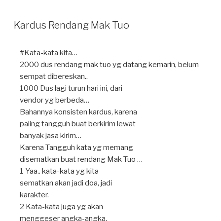
h
s
gr
e
ar
Kardus Rendang Mak Tuo
A
a
b
e
p
m
o
#Kata-kata kita…
p
o
2000 dus rendang mak tuo yg datang kemarin, belum
k
sempat dibereskan..
1000 Dus lagi turun hari ini, dari
vendor yg berbeda…
Bahannya konsisten kardus, karena
paling tangguh buat berkirim lewat
banyak jasa kirim…
Karena Tangguh kata yg memang
disematkan buat rendang Mak Tuo …
1 Yaa.. kata-kata yg kita
sematkan akan jadi doa, jadi
karakter.
2 Kata-kata juga yg akan
menggeser angka-angka.