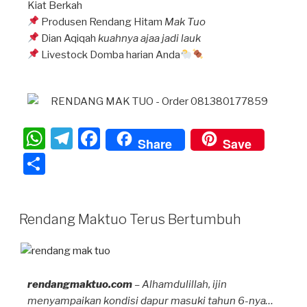
Kiat Berkah
Produsen Rendang Hitam
Mak Tuo
Dian Aqiqah
kuahnya ajaa jadi lauk
Livestock Domba harian Anda
W
T
F
Share
Save
h
el
a
S
at
e
c
h
s
gr
e
ar
Rendang Maktuo Terus Bertumbuh
A
a
b
e
p
m
o
p
o
rendangmaktuo.com
k
– Alhamdulillah, ijin
menyampaikan kondisi dapur masuki tahun 6-nya…