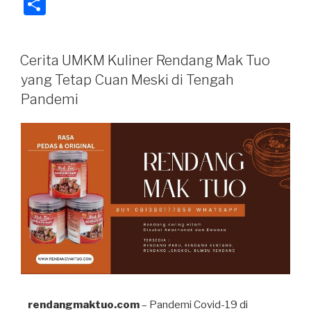
h
el
a
S
at
e
c
h
s
gr
e
ar
Cerita UMKM Kuliner Rendang Mak Tuo
A
a
b
e
yang Tetap Cuan Meski di Tengah
p
m
o
Pandemi
p
o
k
rendangmaktuo.com
– Pandemi Covid-19 di