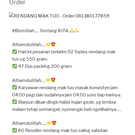
Order
p
m
o
p
o
k
#Bismillah…. Tentang KITA
Alhamdulillah….
Hari ini pesanan terkirim 92 Toples rendang mak
tuo yg 550 gram.
47 Dus packing 200 gram.
Alhamdulillah….
Karyawan rendang mak tuo masak konsisten jam
04.00 pagi dan sudahnya jam 04.00 sore tiap harinya.
Biarpun diluar dingin habis hujan gede, yg lembur
malam tetap semangat, nyenengin hati ngelihatnya…..
Alhamdulillah…..
80 Reseller rendang mak tuo saling sahutan