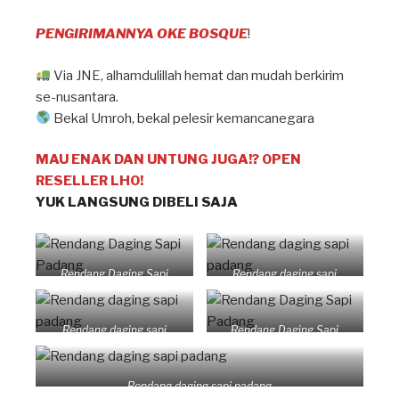
PENGIRIMANNYA OKE BOSQUE
!
Via JNE, alhamdulillah hemat dan mudah berkirim
se-nusantara.
Bekal Umroh, bekal pelesir kemancanegara
MAU ENAK DAN UNTUNG JUGA!? OPEN
RESELLER LHO!
YUK LANGSUNG DIBELI SAJA
Rendang Daging Sapi
Rendang daging sapi
Padang
padang
Rendang daging sapi
Rendang Daging Sapi
padang
Padang
Rendang daging sapi padang