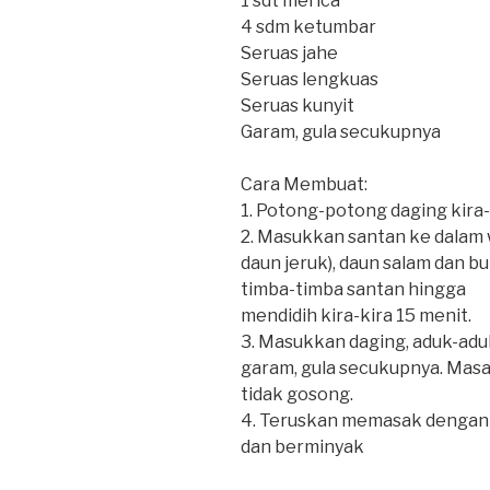
1 sdt merica
4 sdm ketumbar
Seruas jahe
Seruas lengkuas
Seruas kunyit
Garam, gula secukupnya
Cara Membuat:
1. Potong-potong daging kira-k
2. Masukkan santan ke dalam w
daun jeruk), daun salam dan bu
timba-timba santan hingga
mendidih kira-kira 15 menit.
3. Masukkan daging, aduk-aduk
garam, gula secukupnya. Masa
tidak gosong.
4. Teruskan memasak dengan 
dan berminyak