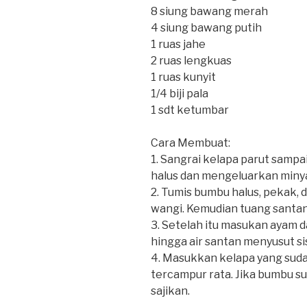
8 siung bawang merah⁣
4 siung bawang putih⁣
1 ruas jahe⁣
2 ruas lengkuas⁣
1 ruas kunyit⁣
1/4 biji pala⁣
1 sdt ketumbar⁣
Cara Membuat:
1. Sangrai kelapa parut sampai
halus dan mengeluarkan minyak
2. Tumis bumbu halus, pekak, 
wangi. Kemudian tuang santan
3. Setelah itu masukan ayam d
hingga air santan menyusut sisa
4. Masukkan kelapa yang sudah
tercampur rata. Jika bumbu su
sajikan.