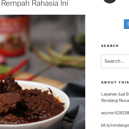
 Rempah Rahasia Ini
SEARCH
ABOUT THIS
Layanan Jual B
Rendang Nusa
wa.me/62813
bit.ly/rendang