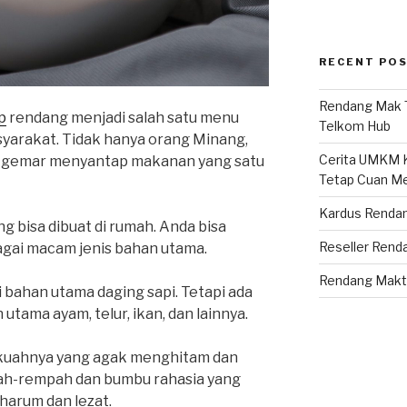
RECENT PO
Rendang Mak 
p
rendang menjadi salah satu menu
Telkom Hub
syarakat. Tidak hanya orang Minang,
Cerita UMKM K
ga gemar menyantap makanan yang satu
Tetap Cuan Me
Kardus Renda
 bisa dibuat di rumah. Anda bisa
Reseller Rend
ai macam jenis bahan utama.
Rendang Makt
 bahan utama daging sapi. Tetapi ada
tama ayam, telur, ikan, dan lainnya.
h kuahnya yang agak menghitam dan
ah-rempah dan bumbu rahasia yang
harum dan lezat.