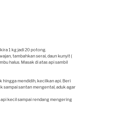
ira 1 kg jadi 20 potong.
ajan, tambahkan serai, daun kunyit (
mbu halus. Masak di atas api sambil
 hingga mendidih, kecilkan api. Beri
k sampai santan mengental, aduk agar
api kecil sampai rendang mengering