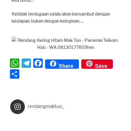
kita tentu…
Ketidak terdugaan selalu akan bersambut dengan
kesiapan, bukan dengan keinginan…..
W
T
F
Share
Save
h
el
a
S
at
e
c
h
s
gr
e
ar
A
a
b
e
rendangmaktuo_
p
m
o
p
o
k