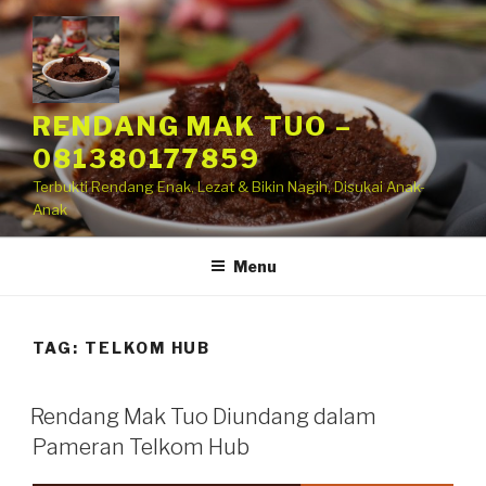
RENDANG MAK TUO –
081380177859
Terbukti Rendang Enak, Lezat & Bikin Nagih, Disukai Anak-
Anak
Menu
TAG:
TELKOM HUB
Rendang Mak Tuo Diundang dalam
Pameran Telkom Hub