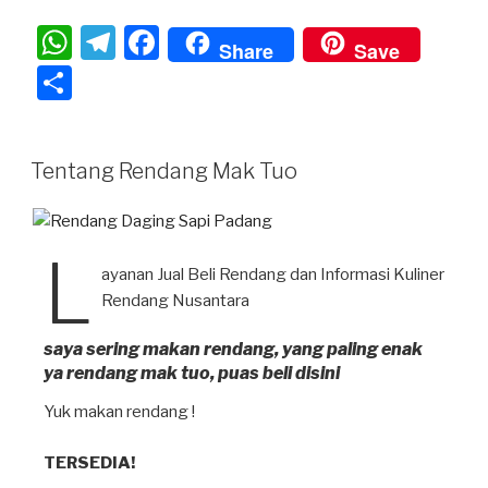
W
T
F
Share
Save
h
el
a
S
at
e
c
h
s
gr
e
ar
Tentang Rendang Mak Tuo
A
a
b
e
p
m
o
p
o
L
ayanan Jual Beli Rendang dan Informasi Kuliner
k
Rendang Nusantara
saya sering makan rendang, yang paling enak
ya rendang mak tuo, puas beli disini
Yuk makan rendang !
TERSEDIA!