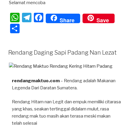
Selamat mencoba⁣
W
T
F
Share
Save
h
el
a
S
at
e
c
h
s
gr
e
ar
Rendang Daging Sapi Padang Nan Lezat
A
a
b
e
p
m
o
p
o
rendangmaktuo.com
k
– Rendang adalah Makanan
Legenda Dari Daratan Sumatera.
Rendang Hitam nan Legit dan empuk memiliki citarasa
yang khas, seakan tertinggal didalam mulut, rasa
rendang mak tuo masih akan terasa meski makan
telah selesai