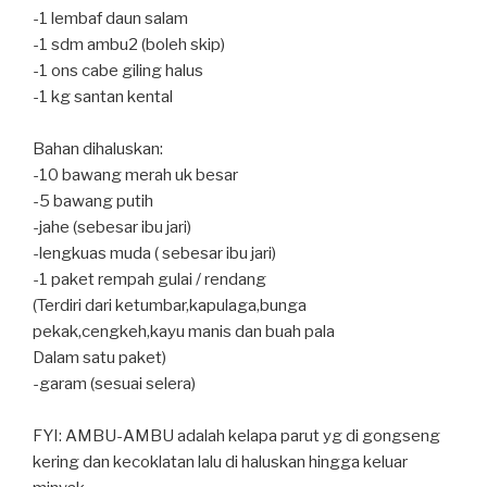
-1 lembaf daun salam⁣
-1 sdm ambu2 (boleh skip)⁣
-1 ons cabe giling halus⁣
-1 kg santan kental⁣
Bahan dihaluskan:⁣
-10 bawang merah uk besar⁣
-5 bawang putih⁣
-jahe (sebesar ibu jari)⁣
-lengkuas muda ( sebesar ibu jari)⁣
-1 paket rempah gulai / rendang⁣
(Terdiri dari ketumbar,kapulaga,bunga
pekak,cengkeh,kayu manis dan buah pala⁣
Dalam satu paket)⁣
-garam (sesuai selera)⁣
FYI: AMBU-AMBU adalah kelapa parut yg di gongseng
kering dan kecoklatan lalu di haluskan hingga keluar