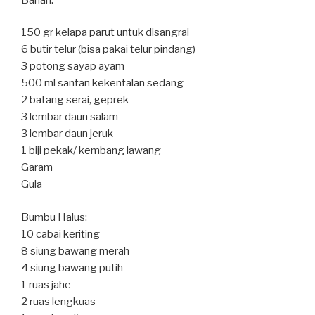
150 gr kelapa parut untuk disangrai⁣
6 butir telur (bisa pakai telur pindang)⁣
3 potong sayap ayam⁣
500 ml santan kekentalan sedang⁣
2 batang serai, geprek⁣
3 lembar daun salam⁣
3 lembar daun jeruk⁣
1 biji pekak/ kembang lawang⁣
Garam⁣
Gula⁣
Bumbu Halus:⁣
10 cabai keriting⁣
8 siung bawang merah⁣
4 siung bawang putih⁣
1 ruas jahe⁣
2 ruas lengkuas⁣