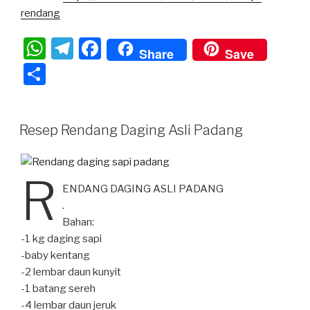
rendang
W
T
F
Share
Save
h
el
a
S
at
e
c
h
s
gr
e
ar
Resep Rendang Daging Asli Padang
A
a
b
e
p
m
o
p
o
R
ENDANG DAGING ASLI PADANG⁣
k
. ⁣
Bahan:⁣
-1 kg daging sapi⁣
-baby kentang⁣
-2 lembar daun kunyit⁣
-1 batang sereh⁣
-4 lembar daun jeruk⁣