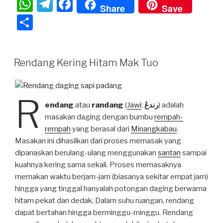
W
T
F
k
Share
Save
h
el
a
S
at
e
c
h
s
gr
e
ar
Rendang Kering Hitam Mak Tuo
A
a
b
e
p
m
o
p
o
R
endang
atau
randang
(
Jawi
:
رندڠ
) adalah
k
masakan daging dengan bumbu
rempah-
rempah
yang berasal dari
Minangkabau
.
Masakan ini dihasilkan dari proses memasak yang
dipanaskan berulang-ulang menggunakan
santan
sampai
kuahnya kering sama sekali. Proses memasaknya
memakan waktu berjam-jam (biasanya sekitar empat jam)
hingga yang tinggal hanyalah potongan daging berwarna
hitam pekat dan dedak. Dalam suhu ruangan, rendang
dapat bertahan hingga berminggu-minggu. Rendang