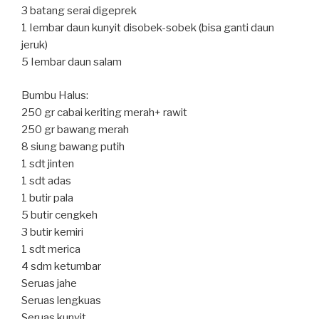
3 batang serai digeprek
1 Iembar daun kunyit disobek-sobek (bisa ganti daun
jeruk)
5 Iembar daun salam
Bumbu Halus:
250 gr cabai keriting merah+ rawit
250 gr bawang merah
8 siung bawang putih
1 sdt jinten
1 sdt adas
1 butir pala
5 butir cengkeh
3 butir kemiri
1 sdt merica
4 sdm ketumbar
Seruas jahe
Seruas lengkuas
Seruas kunyit