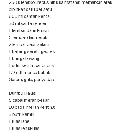
250g jengkol, rebus hingga matang, memarkan atau
pipihkan satu per satu
600 ml santan kental
30 ml santan encer
1 lembar daun kunyit
5 lembar daun jeruk
2 lembar daun salam
1 batang sereh, geprek
1 bunga lawang
1 sdm ketumbar bubuk
1/2 sdt merica bubuk
Garam, gula, penyedap
Bumbu Halus:
5 cabai merah besar
10 cabai merah keriting
3 butir kemiri
1 ruas jahe
1 ruas lengkuas