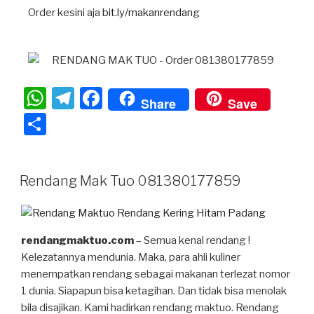
Order kesini aja
bit.ly/makanrendang
W
T
F
Share
Save
h
el
a
S
at
e
c
h
s
gr
e
ar
Rendang Mak Tuo 081380177859
A
a
b
e
p
m
o
p
o
rendangmaktuo.com
– Semua kenal rendang !
k
Kelezatannya mendunia. Maka, para ahli kuliner
menempatkan rendang sebagai makanan terlezat nomor
1 dunia. Siapapun bisa ketagihan. Dan tidak bisa menolak
bila disajikan. Kami hadirkan rendang maktuo. Rendang