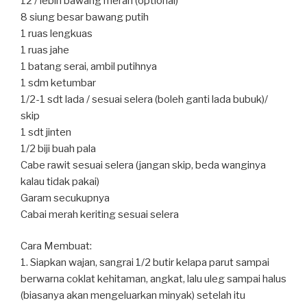
12 / lebih bawang merah (optional)
8 siung besar bawang putih
1 ruas lengkuas
1 ruas jahe
1 batang serai, ambil putihnya
1 sdm ketumbar
1/2-1 sdt lada / sesuai selera (boleh ganti lada bubuk)/
skip
1 sdt jinten
1/2 biji buah pala
Cabe rawit sesuai selera (jangan skip, beda wanginya
kalau tidak pakai)
Garam secukupnya
Cabai merah keriting sesuai selera
Cara Membuat:
1. Siapkan wajan, sangrai 1/2 butir kelapa parut sampai
berwarna coklat kehitaman, angkat, lalu uleg sampai halus
(biasanya akan mengeluarkan minyak) setelah itu