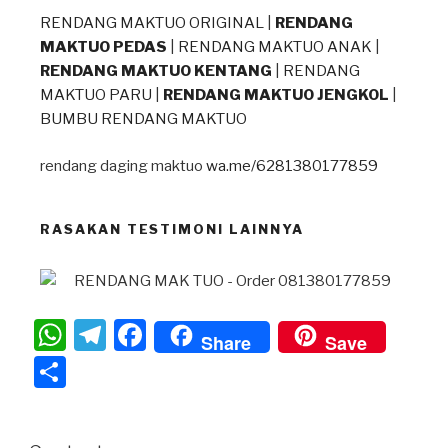
RENDANG MAKTUO ORIGINAL
|
RENDANG
MAKTUO PEDAS
|
RENDANG MAKTUO ANAK
|
RENDANG MAKTUO KENTANG
|
RENDANG
MAKTUO PARU
|
RENDANG MAKTUO JENGKOL
|
BUMBU RENDANG MAKTUO
rendang daging maktuo
wa.me/6281380177859
RASAKAN TESTIMONI LAINNYA
W
T
F
Share
Save
h
el
a
S
at
e
c
h
s
gr
e
ar