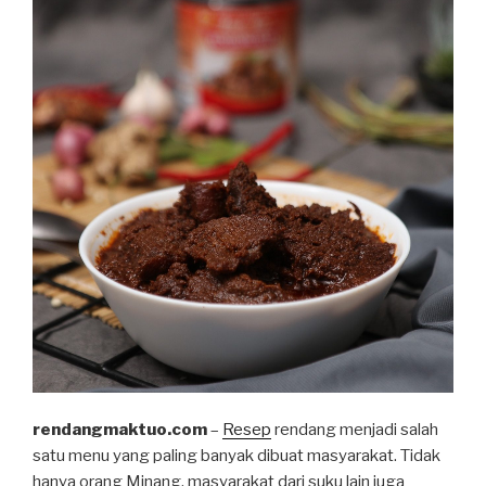
rendangmaktuo.com
–
Resep
rendang menjadi salah
satu menu yang paling banyak dibuat masyarakat. Tidak
hanya orang Minang, masyarakat dari suku lain juga