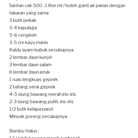
Santan cair 500 -1 liter ml / boleh ganti air panas dengan
takaran yang sama
3 butir pekak
3-4 kapulaga
5-6 cengkeh
3-5 cm kayu manis
Kaldu ayam bubuk secukupnya
2 lembar daun kunyit
3 lembar daun salam
6 lembar daun jeruk
1 ruas lengkuas geprek
2 batang serai geprek
4-5 siung bawang merah iris-iris
2-3 siung bawang putih, iris-iris
1/2 butir kelapa parut
Minyak goreng secukupnya
Bumbu Halus :