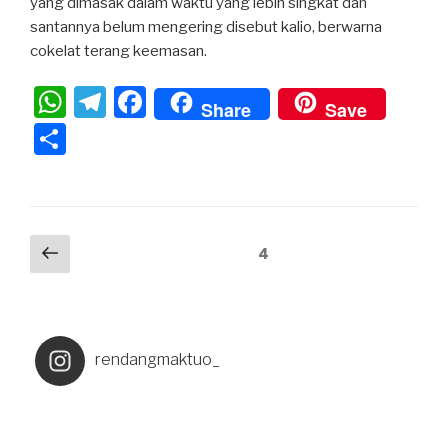
yang dimasak dalam waktu yang lebih singkat dan
santannya belum mengering disebut kalio, berwarna
cokelat terang keemasan.
W
T
F
Share
Save
h
el
a
S
at
e
c
h
s
gr
e
ar
A
a
b
e
p
m
o
4
p
o
k
rendangmaktuo_