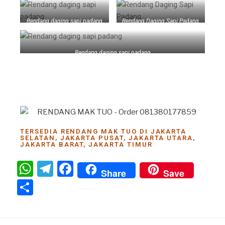
Rendang daging sapi padang
Rendang Daging Sapi Padang
Rendang daging sapi padang
TERSEDIA RENDANG MAK TUO DI JAKARTA
SELATAN, JAKARTA PUSAT, JAKARTA UTARA,
JAKARTA BARAT, JAKARTA TIMUR
W
T
F
Share
Save
h
el
a
S
at
e
c
h
s
gr
e
ar